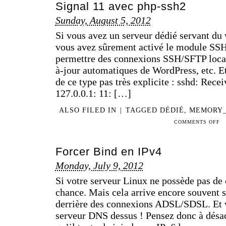
Signal 11 avec php-ssh2
Sunday, August 5, 2012
Si vous avez un serveur dédié servant du
vous avez sûrement activé le module SSH
permettre des connexions SSH/SFTP local
à-jour automatiques de WordPress, etc. Et
de ce type pas très explicite : sshd: Rec
127.0.0.1: 11: […]
ALSO FILED IN
|
TAGGED
DÉDIÉ
,
MEMORY_
ON
COMMENTS OFF
SIG
11
Forcer Bind en IPv4
AV
PHP
Monday, July 9, 2012
SSH
Si votre serveur Linux ne possède pas de
chance. Mais cela arrive encore souvent s
derrière des connexions ADSL/SDSL. Et 
serveur DNS dessus ! Pensez donc à désac