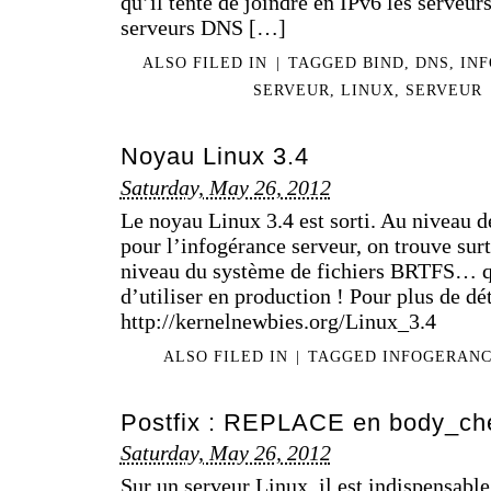
qu’il tente de joindre en IPv6 les serveurs
serveurs DNS […]
ALSO FILED IN
|
TAGGED
BIND
,
DNS
,
IN
SERVEUR
,
LINUX
,
SERVEUR
Noyau Linux 3.4
Saturday, May 26, 2012
Le noyau Linux 3.4 est sorti. Au niveau 
pour l’infogérance serveur, on trouve sur
niveau du système de fichiers BRTFS… qu
d’utiliser en production ! Pour plus de dét
http://kernelnewbies.org/Linux_3.4
ALSO FILED IN
|
TAGGED
INFOGERAN
Postfix : REPLACE en body_ch
Saturday, May 26, 2012
Sur un serveur Linux, il est indispensable