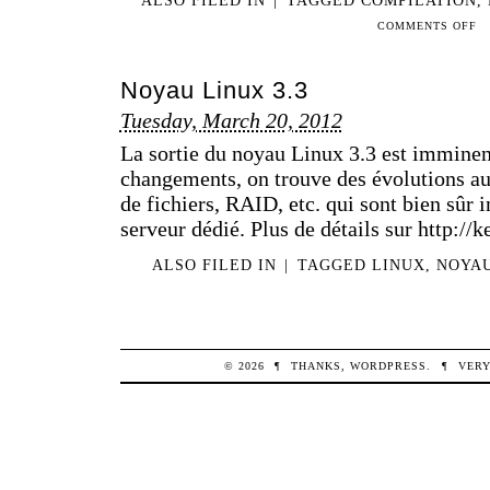
ON
COMMENTS OFF
NO
LI
Noyau Linux 3.3
PO
SE
Tuesday, March 20, 2012
DÉ
La sortie du noyau Linux 3.3 est imminen
changements, on trouve des évolutions au
de fichiers, RAID, etc. qui sont bien sûr 
serveur dédié. Plus de détails sur http:/
ALSO FILED IN
|
TAGGED
LINUX
,
NOYA
© 2026
¶
THANKS,
WORDPRESS
.
¶
VERY