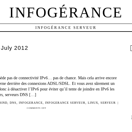
INFOGÉRANCE
INFOGÉRANCE SERVEUR
:
July 2012
f
sède pas de connectivité IPv6… pas de chance. Mais cela arrive encore
nterne derrière des connexions ADSL/SDSL. Et vous avez sûrement un
nc à désactiver l’IPv6 pour éviter qu’il tente de joindre en IPv6 les
vers, serveurs DNS […]
BIND
,
DNS
,
INFOGERANCE
,
INFOGERANCE SERVEUR
,
LINUX
,
SERVEUR
|
COMMENTS OFF
ON
FORCER
BIND
EN
IPV4