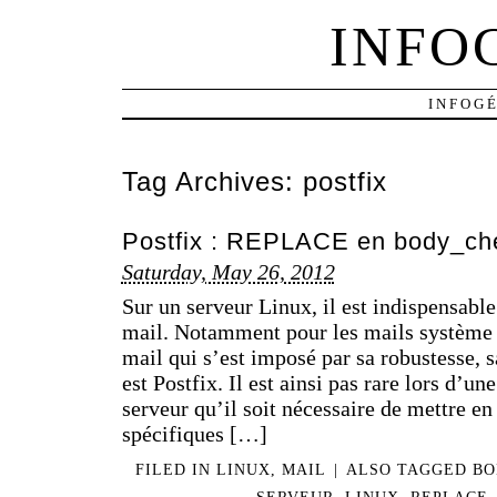
INFO
INFOG
Tag Archives:
postfix
Postfix : REPLACE en body_ch
Saturday, May 26, 2012
Sur un serveur Linux, il est indispensable
mail. Notamment pour les mails système (
mail qui s’est imposé par sa robustesse, s
est Postfix. Il est ainsi pas rare lors d’u
serveur qu’il soit nécessaire de mettre en
spécifiques […]
FILED IN
LINUX
,
MAIL
|
ALSO TAGGED
BO
SERVEUR
,
LINUX
,
REPLACE