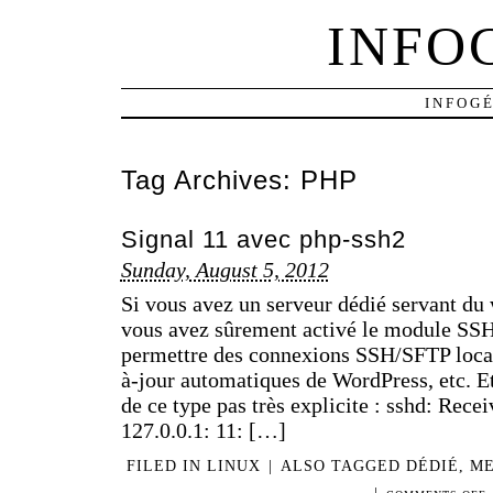
INFO
INFOG
Tag Archives:
PHP
Signal 11 avec php-ssh2
Sunday, August 5, 2012
Si vous avez un serveur dédié servant du
vous avez sûrement activé le module SSH
permettre des connexions SSH/SFTP local
à-jour automatiques de WordPress, etc. Et
de ce type pas très explicite : sshd: Rec
127.0.0.1: 11: […]
FILED IN
LINUX
|
ALSO TAGGED
DÉDIÉ
,
ME
|
O